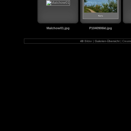
Malchow01.jpg
P1040906kl.jpg
48
Bilder |
Galerien-Übersicht
| Creat