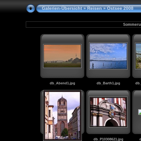
Galerien-Übersicht
»
Reisen
» Ostsee 2008
Sommerur
db_Abend1.jpg
db_Barth1.jpg
db_
db_P10308621.jpg