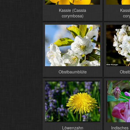
Kassie (Cassia
Kassi
corymbosa)
cor
Obstbaumblüte
Obst
Löwenzahn
Indisches 