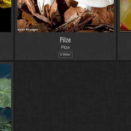
Pilze
Pilze
6 Bilder