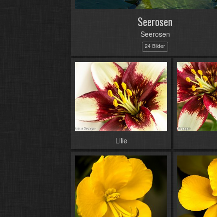
Seerosen
Seerosen
24 Bilder
Lilie