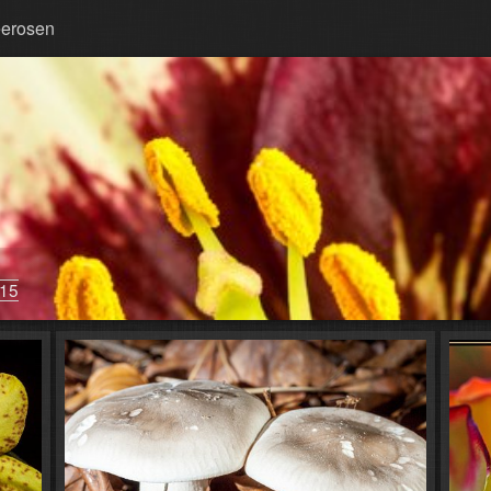
erosen
/15